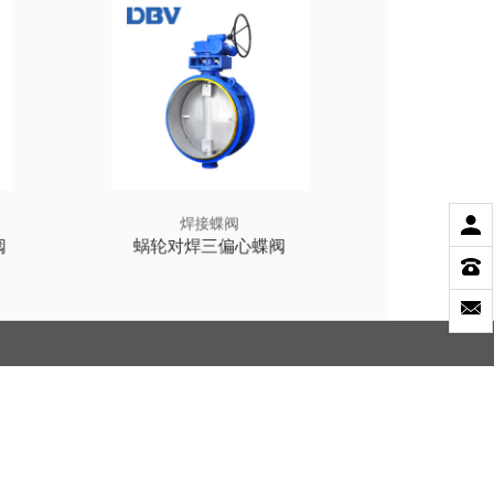
焊接蝶阀
焊
阀
蜗轮对焊三偏心蝶阀
DN1400大
 东宝阀门有限公司