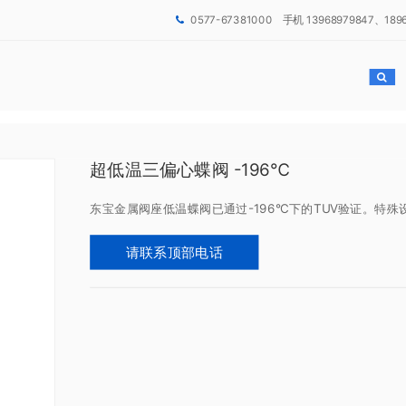
0577-67381000 手机 13968979847、189
超低温三偏心蝶阀 -196℃
东宝金属阀座低温蝶阀已通过-196°C下的TUV验证。特
请联系顶部电话