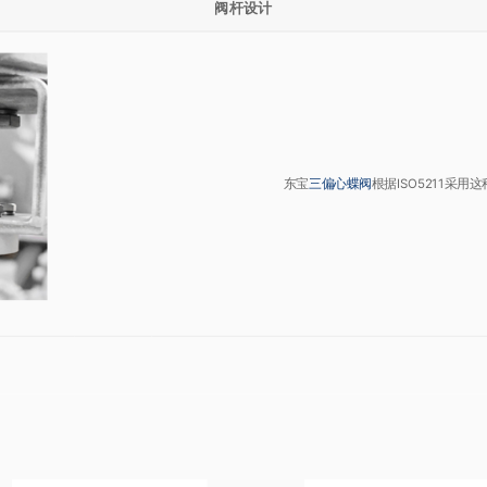
阀杆设计
东宝
三偏心
蝶阀
根据ISO5211采