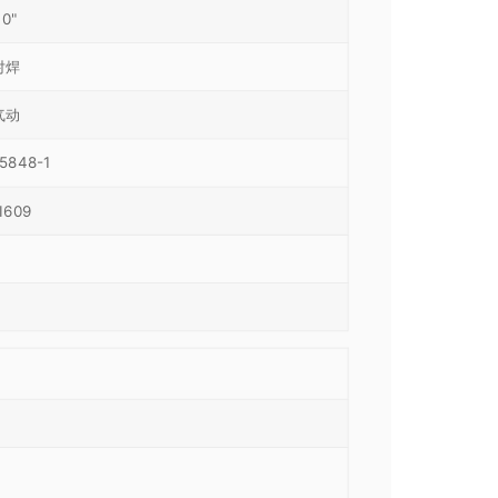
10"
对焊
气动
15848-1
I609