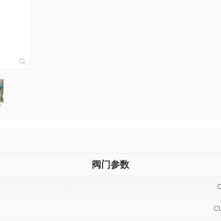
阀门参数
C