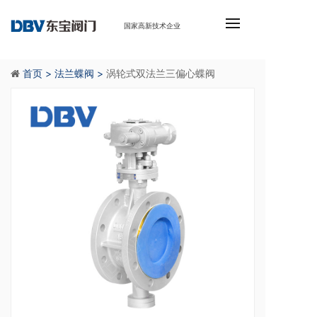
国家高新技术企业
首页 >
法兰蝶阀 >
涡轮式双法兰三偏心蝶阀