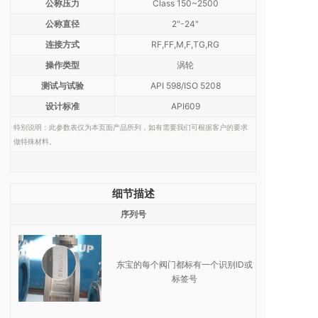
公称压力
Class 150~2500
公称直径
2"-24"
连接方式
RF,FF,M,F,TG,RG
操作类型
涡轮
测试与试验
API 598/ISO 5208
设计标准
API609
特别说明：此参数表仅为本页面产品所列，如有需要我们可根据客户的要求
做特殊材料。
细节描述
序列号
东宝的每个阀门都标有一个识别ID或
标签号